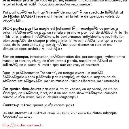
Je m'Ã©tais promis
de vous en parler, tellement j'avais Ã©tÃ© emballÃ©, sur
le cul et tout, et voilÃ l'occasion puisqu'on recommence :
J'ai participÃ© en tant qu'"intermÃ¨de musical" Ã un spectacle thÃ©Ã¢tral
de
Nicolas LAMBERT
reprenant l'esprit et la lettre de quelques volets du
procÃ¨s ELF...
STOP, partez pas !
La magie est justement lÃ : renseignÃ© ou novice, a
priori intÃ©ressÃ© ou pas, on se laisse prendre par tout du dÃ©but Ã la fin
: l'histoire, vraiment thÃ©Ã¢trale, la performance individuelle, avec imitation
bien campÃ©e de chaque protagoniste, le travail d'Ã©criture, qui a su se
jouer de la contrainte, s'en servir mÃªme, pour donner un sens et une
dimension spectaculaire Ã tout Ã§a :
Rien ne manque
, introduction, prÃ©sentation des personnages, rythme entre
humour et tension, chute, on n'est jamais perdu, toujours en Ã©veil et
sollicitÃ©, on a peine Ã croire que tout est vrai, et pourtant...
Dans la prÃ©sentation "cabaret", on mange avant (un mafÃ©
SÃ©nÃ©galais sans pÃ©trole par exemple), et chaque suspension de
sÃ©ance est Ã©gayÃ©e par un musicien (Nicolas Bacchus par exemple).
Ces quatre demi-heures
passent Ã toute vitesse, on apprend, on rit, on
s'indigne, on s'Ã©meut, bref, c'est un one man show thÃ©Ã¢tral complet
comme je n'en avais pas vu depuis longtemps !
Courrez-y
, mÃªme quand je n'y chante pas !
Un
site internet
est prÃªt et dans les liens, voir aussi les
dates rubrique
"concerts"
en mars.
http://charlie.noe.free.fr