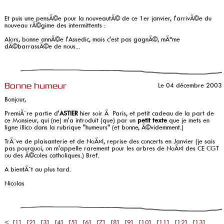
Et puis une pensÃ©e pour la nouveautÃ© de ce 1er janvier, l'arrivÃ©e du
nouveau rÃ©gime des intermittents :
Alors, bonne annÃ©e l'Assedic, mais c'est pas gagnÃ©, mÃªme
dÃ©barrassÃ©e de nous...
Le 04 décembre 2003
Bonne humeur
Bonjour,
PremiÃ¨re partie d'
ASTIER
hier soir Ã Paris, et petit cadeau de la part de
ce Monsieur, qui (ne) m'a introduit (que) par un
petit texte
que je mets en
ligne illico dans la rubrique "humeurs" (et bonne, Ã©videmment.)
TrÃ¨ve de plaisanterie et de NoÃ«l, reprise des concerts en Janvier (je sais
pas pourquoi, on m'appelle rarement pour les arbres de NoÃ«l des CE CGT
ou des Ã©coles catholiques.) Bref.
A bientÃ´t au plus tard.
Nicolas
<
[
1
] [
2
] [
3
] [
4
] [
5
] [
6
] [
7
] [
8
] [
9
] [
10
] [
11
] [
12
] [
13
]