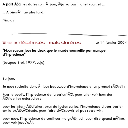
A part Ã§a
, les dates sont Ã jour, Ã§a va pas mal et vous, et ...
... A bientÃ´t au plus tard.
Nicolas
Le 14 janvier 2004
Voeux désabusés... mais sincères
"Nous savons tous les deux que le monde sommeille par manque
d'imprudence"
(Jacques Brel, 1977, Jojo)
Bonjour,
Je nous souhaite donc Ã tous beaucoup d'imprudence et un prompt rÃ©veil :
Pour le public, l'imprudence de la curiositÃ©, pour aller voir hors des
Ã©videntes autoroutes ;
pour les intermÃ©diaires, pros de toutes sortes, l'imprudence d'oser parier
sur la prÃ©cÃ©dente, pour faire dÃ©couvrir et pas resservir ;
pour nous, l'imprudence de continuer malgrÃ© tout, pour dire quand mÃªme,
pour voir jusqu'oÃ¹.